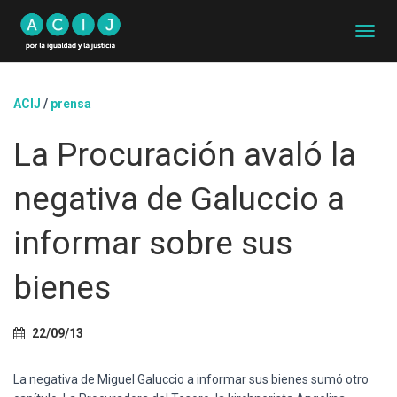
C
A
M
B
ACIJ
/
prensa
I
A
La Procuración avaló la
R
M
O
negativa de Galuccio a
D
O
D
informar sobre sus
E
N
bienes
A
V
E
G
22/09/13
A
C
La negativa de Miguel Galuccio a informar sus bienes sumó otro
I