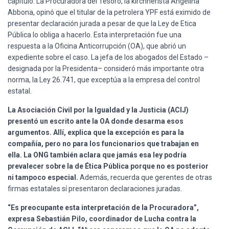
capítulo. La Procuradora del Tesoro, la kirchnerista Angelina
Ó
N
Abbona, opinó que el titular de la petrolera YPF está eximido de
presentar declaración jurada a pesar de que la Ley de Etica
Pública lo obliga a hacerlo. Esta interpretación fue una
respuesta a la Oficina Anticorrupción (OA), que abrió un
expediente sobre el caso. La jefa de los abogados del Estado –
designada por la Presidenta– consideró más importante otra
norma, la Ley 26.741, que exceptúa a la empresa del control
estatal.
La Asociación Civil por la Igualdad y la Justicia (ACIJ)
presentó un escrito ante la OA donde desarma esos
argumentos. Allí, explica que la excepción es para la
compañía, pero no para los funcionarios que trabajan en
ella. La ONG también aclara que jamás esa ley podría
prevalecer sobre la de Ética Pública porque no es posterior
ni tampoco especial.
Además, recuerda que gerentes de otras
firmas estatales sí presentaron declaraciones juradas.
“Es preocupante esta interpretación de la Procuradora”,
expresa Sebastián Pilo, coordinador de Lucha contra la