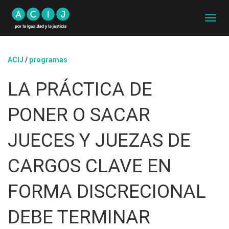
C
A
M
B
ACIJ
/
programas
I
A
LA PRÁCTICA DE
R
M
O
PONER O SACAR
D
O
D
JUECES Y JUEZAS DE
E
N
CARGOS CLAVE EN
A
V
E
FORMA DISCRECIONAL
G
A
DEBE TERMINAR
C
I