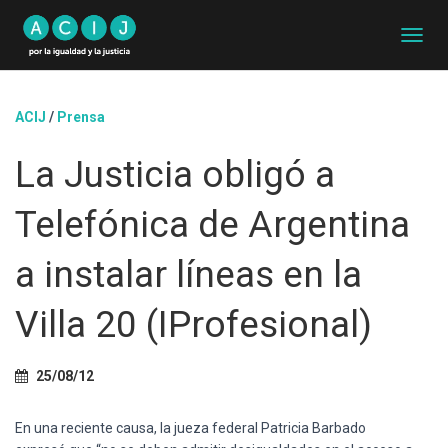
C
A
M
B
ACIJ
/
Prensa
I
A
La Justicia obligó a
R
M
O
Telefónica de Argentina
D
O
D
a instalar líneas en la
E
N
Villa 20 (IProfesional)
A
V
E
G
25/08/12
A
C
En una reciente causa, la jueza federal Patricia Barbado
I