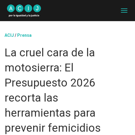
C
A
M
B
ACIJ
/
Prensa
I
A
La cruel cara de la
R
M
O
motosierra: El
D
O
D
Presupuesto 2026
E
N
recorta las
A
V
E
herramientas para
G
A
prevenir femicidios
C
I