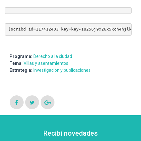
Ó
N
[scribd id=117412403 key=key-1u256j9x26x5kch4hjlk mo
Programa:
Derecho a la ciudad
Tema:
Villas y asentamientos
Estrategia:
Investigación y publicaciones
Recibí novedades