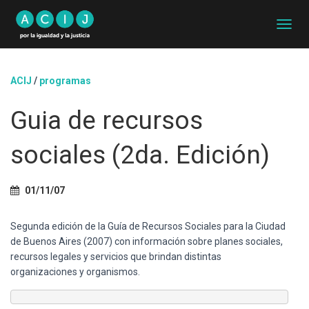
C
A
M
B
ACIJ
/
programas
I
A
Guia de recursos
R
M
O
sociales (2da. Edición)
D
O
D
01/11/07
E
N
A
Segunda edición de la Guía de Recursos Sociales para la Ciudad
V
de Buenos Aires (2007) con información sobre planes sociales,
E
recursos legales y servicios que brindan distintas
G
A
organizaciones y organismos.
C
I