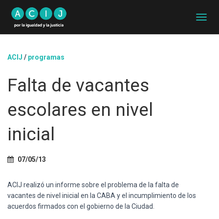
C
A
M
B
ACIJ
/
programas
I
A
Falta de vacantes
R
M
O
escolares en nivel
D
O
D
inicial
E
N
A
07/05/13
V
E
G
ACIJ realizó un informe sobre el problema de la falta de
A
vacantes de nivel inicial en la CABA y el incumplimiento de los
C
acuerdos firmados con el gobierno de la Ciudad.
I