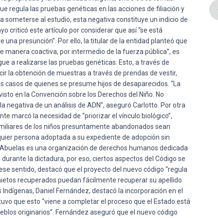
 que regula las pruebas genéticas en las acciones de filiación y
 a someterse al estudio, esta negativa constituye un indicio de
 criticó este artículo por considerar que así “se está
 una presunción”. Por ello, la titular de la entidad planteó que
e manera coactiva, por intermedio de la fuerza pública”, es
gue a realizarse las pruebas genéticas. Esto, a través de
cir la obtención de muestras a través de prendas de vestir,
 los casos de quienes se presume hijos de desaparecidos. “La
visto en la Convención sobre los Derechos del Niño. No
a negativa de un análisis de ADN”, aseguró Carlotto. Por otra
ente marcó la necesidad de “priorizar el vínculo biológico”,
amiliares de los niños presuntamente abandonados sean
ualquier persona adoptada a su expediente de adopción sin
. “Abuelas es una organización de derechos humanos dedicada
 durante la dictadura, por eso, ciertos aspectos del Código se
ese sentido, destacó que el proyecto del nuevo código “regula
nietos recuperados puedan fácilmente recuperar su apellido
os Indígenas, Daniel Fernández, destacó la incorporación en el
stuvo que esto “viene a completar el proceso que el Estado está
eblos originarios”. Fernández aseguró que el nuevo código