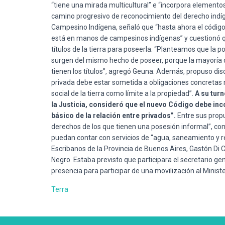
“tiene una mirada multicultural” e “incorpora element
camino progresivo de reconocimiento del derecho indíg
Campesino Indígena, señaló que “hasta ahora el código
está en manos de campesinos indígenas” y cuestionó qu
títulos de la tierra para poseerla. “Planteamos que la 
surgen del mismo hecho de poseer, porque la mayoría 
tienen los títulos”, agregó Geuna. Además, propuso discut
privada debe estar sometida a obligaciones concretas r
social de la tierra como límite a la propiedad”.
A su turn
la Justicia, consideró que el nuevo Código debe inc
básico de la relación entre privados”.
Entre sus propu
derechos de los que tienen una posesión informal”, co
puedan contar con servicios de “agua, saneamiento y re
Escribanos de la Provincia de Buenos Aires, Gastón Di C
Negro. Estaba previsto que participara el secretario ge
presencia para participar de una movilización al Ministe
Terra