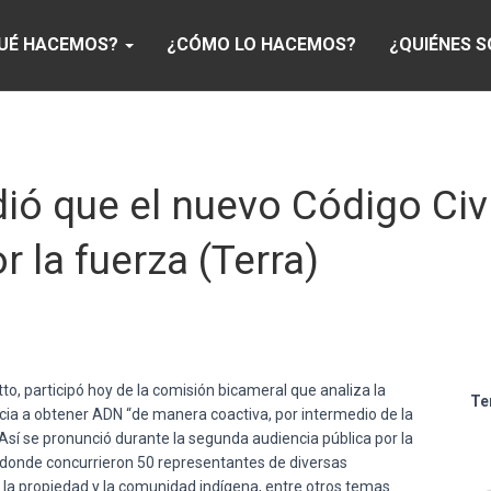
UÉ HACEMOS?
¿CÓMO LO HACEMOS?
¿QUIÉNES 
dió que el nuevo Código Civ
 la fuerza (Terra)
to, participó hoy de la comisión bicameral que analiza la
Te
sticia a obtener ADN “de manera coactiva, por intermedio de la
Así se pronunció durante la segunda audiencia pública por la
, adonde concurrieron 50 representantes de diversas
 la propiedad y la comunidad indígena, entre otros temas.