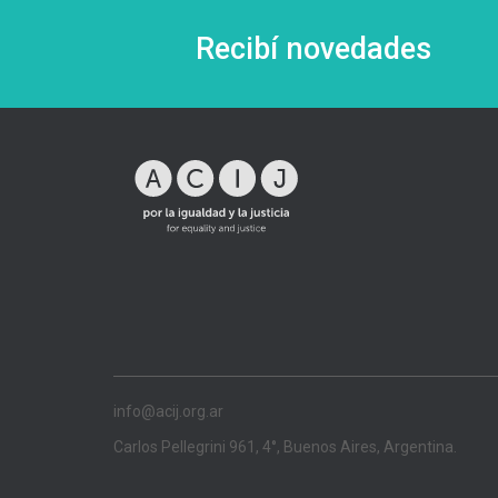
Recibí novedades
info@acij.org.ar
Carlos Pellegrini 961, 4°, Buenos Aires, Argentina.