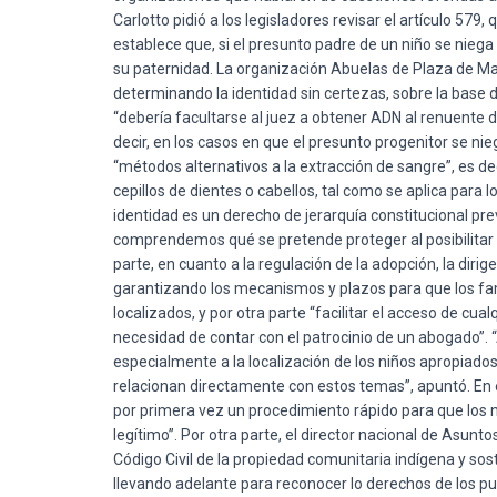
Carlotto pidió a los legisladores revisar el artículo 579,
establece que, si el presunto padre de un niño se niega
su paternidad. La organización Abuelas de Plaza de Mayo
determinando la identidad sin certezas, sobre la base de
“debería facultarse al juez a obtener ADN al renuente d
decir, en los casos en que el presunto progenitor se nie
“métodos alternativos a la extracción de sangre”, es de
cepillos de dientes o cabellos, tal como se aplica para
identidad es un derecho de jerarquía constitucional pre
comprendemos qué se pretende proteger al posibilitar l
parte, en cuanto a la regulación de la adopción, la dirig
garantizando los mecanismos y plazos para que los f
localizados, y por otra parte “facilitar el acceso de c
necesidad de contar con el patrocinio de un abogado”
especialmente a la localización de los niños apropiados
relacionan directamente con estos temas”, apuntó. En 
por primera vez un procedimiento rápido para que los 
legítimo”. Por otra parte, el director nacional de Asunt
Código Civil de la propiedad comunitaria indígena y so
llevando adelante para reconocer lo derechos de los pu