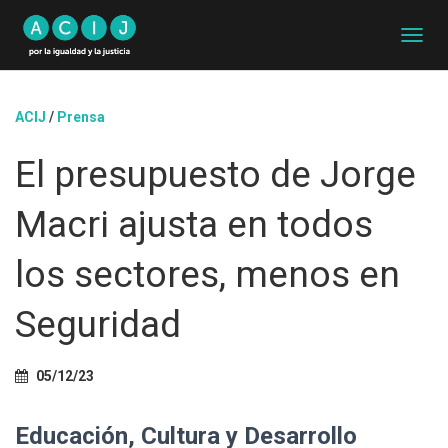
C
A
M
B
ACIJ
/
Prensa
I
A
El presupuesto de Jorge
R
M
O
Macri ajusta en todos
D
O
D
los sectores, menos en
E
N
Seguridad
A
V
E
G
05/12/23
A
C
Educación, Cultura y Desarrollo
I