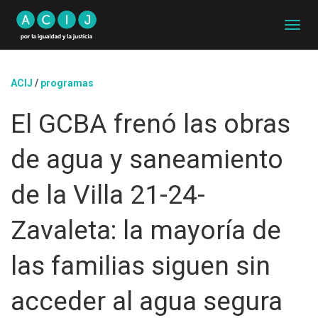
C
A
M
B
ACIJ
/
programas
I
A
El GCBA frenó las obras
R
M
O
de agua y saneamiento
D
O
D
de la Villa 21-24-
E
N
Zavaleta: la mayoría de
A
V
E
las familias siguen sin
G
A
acceder al agua segura
C
I