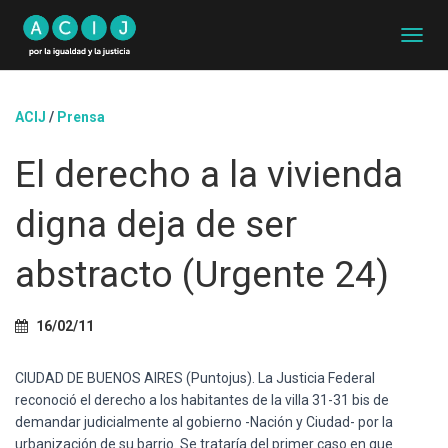
C
A
M
B
ACIJ
/
Prensa
I
A
El derecho a la vivienda
R
M
O
digna deja de ser
D
O
D
abstracto (Urgente 24)
E
N
A
16/02/11
V
E
G
CIUDAD DE BUENOS AIRES (Puntojus). La Justicia Federal
A
reconoció el derecho a los habitantes de la villa 31-31 bis de
C
demandar judicialmente al gobierno -Nación y Ciudad- por la
I
urbanización de su barrio. Se trataría del primer caso en que