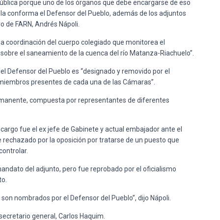
 pública porque uno de los órganos que debe encargarse de eso
e la conforma el Defensor del Pueblo, además de los adjuntos
ivo de FARN, Andrés Nápoli.
 la coordinación del cuerpo colegiado que monitorea el
 sobre el saneamiento de la cuenca del río Matanza-Riachuelo”.
e el Defensor del Pueblo es “designado y removido por el
s miembros presentes de cada una de las Cámaras”.
rmanente, compuesta por representantes de diferentes
l cargo fue el ex jefe de Gabinete y actual embajador ante el
 rechazado por la oposición por tratarse de un puesto que
ontrolar.
mandato del adjunto, pero fue reprobado por el oficialismo
to.
s son nombrados por el Defensor del Pueblo”, dijo Nápoli.
 secretario general, Carlos Haquim.