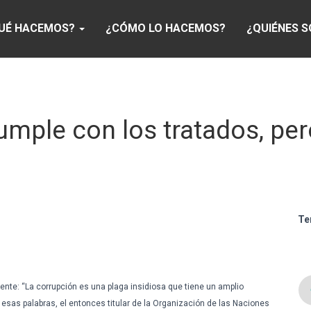
UÉ HACEMOS?
¿CÓMO LO HACEMOS?
¿QUIÉNES 
umple con los tratados, per
Te
ente
: “La
corrupción
es
una
plaga
insidiosa
que
tiene
un
amplio
n
esas
palabras
, el
entonces
titular de la
Organización
de
las
Naciones