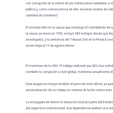
con
corrupción
en la
esfera
de
las
instituciones
estatales
; a
n
público
y,
como
consecuencia
de
ello
,
escasos
niveles
de
cla
cantidad
de
condenas”
.
El
reciente
fallo
en la
causa
que
investigó
el
contrabando
de
a
la
causa
se
inició
en 1995,
incluyó
383
testigos
desde
que
ll
investigado
), y la
sentencia
del Tribunal Oral en lo Penal
Econ
recién
llegó
el 13 de
agosto
último
.
El
monitoreo
de la
ONU
. El
trabajo
realizado
por
ACIJ
fue
solici
combatir
la
corrupción
a
nivel
global,
monitorea
anualmente
e
Esta
exigencia
incluye
también
el
punto
de vista
oficial
,
ya
que
autoevaluación
de
su
trabajo
en
materia
de
lucha
contra
este
La
encargada
de
relevar
la
situación
local
por
parte
del
Estado
del
organismo
internacional
.
Esa
dependencia
elaboró
una
re