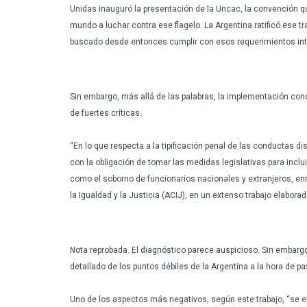
Unidas
inauguró
la
presentación
de la
Uncac
, la
convención
q
mundo
a
luchar
contra
ese
flagelo
. La Argentina
ratificó
ese
tr
buscado
desde
entonces
cumplir
con
esos
requerimientos
in
Sin embargo,
más
allá
de
las
palabras
, la
implementación
con
de
fuertes
críticas
.
“En lo
que
respecta
a la
tipificación
penal de
las
conductas
di
con la
obligación
de
tomar
las
medidas
legislativas
para
inclui
como
el
soborno
de
funcionarios
nacionales
y
extranjeros
,
en
la
Igualdad
y la
Justicia
(
ACIJ
), en un
extenso
trabajo
elaborad
Nota
reprobada
. El
diagnóstico
parece
auspicioso
. Sin embargo
detallado
de los
puntos
débiles
de la Argentina a la
hora
de
pa
Uno de los
aspectos
más
negativos
,
según
este
trabajo
, “se
e