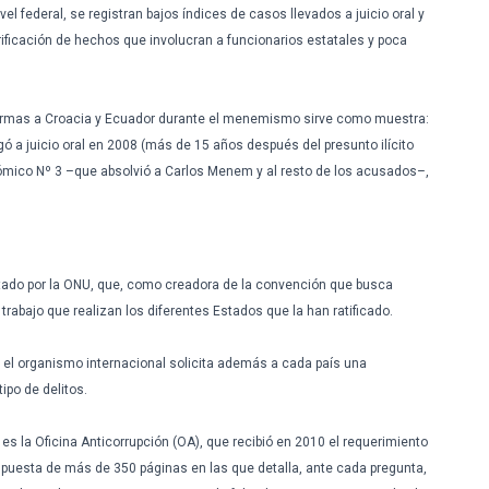
ivel
federal, se
registran
bajos
índices
de
casos
llevados
a
juicio
oral y
rificación
de
hechos
que
involucran
a
funcionarios
estatales
y
poca
rmas
a
Croacia
y Ecuador
durante
el
menemismo
sirve
como
muestra
:
egó
a
juicio
oral en 2008 (
más
de 15
años
después
del
presunto
ilícito
ómico
Nº 3
–que
absolvió
a Carlos
Menem
y al
resto
de los
acusados–
,
tado
por
la
ONU
,
que
,
como
creadora
de la
convención
que
busca
l
trabajo
que
realizan
los
diferentes
Estados
que
la
han
ratificado
.
el
organismo
internacional
solicita
además
a
cada
país
una
tipo
de
delitos
.
es
la
Oficina
Anticorrupción
(OA),
que
recibió
en 2010 el
requerimiento
spuesta
de
más
de 350
páginas
en
las
que
detalla
, ante
cada
pregunta
,