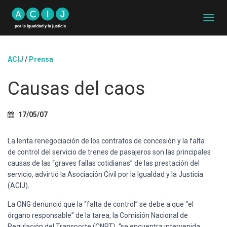
C
A
M
B
ACIJ
/
Prensa
I
A
Causas del caos
R
M
O
D
17/05/07
O
D
La lenta renegociación de los contratos de concesión y la falta
E
N
de control del servicio de trenes de pasajeros son las principales
A
causas de las “graves fallas cotidianas” de las prestación del
V
servicio, advirtió la Asociación Civil por la Igualdad y la Justicia
E
(ACIJ).
G
A
La ONG denunció que la “falta de control” se debe a que “el
C
órgano responsable” de la tarea, la Comisión Nacional de
I
Regulación del Transporte (CNRT), “se encuentra intervenida