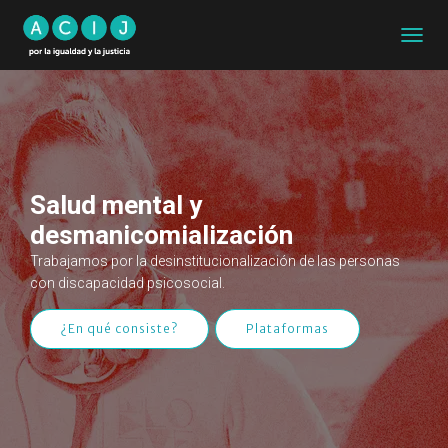
CAMB
MODO
DE
NAVEG
Salud mental y
desmanicomialización
Trabajamos por la desinstitucionalización de las personas
con discapacidad psicosocial.
¿En qué consiste?
Plataformas