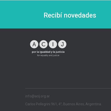
Recibí novedades
info@acij.org.ar
Carlos Pellegrini 961, 4°, Buenos Aires, Argentina.