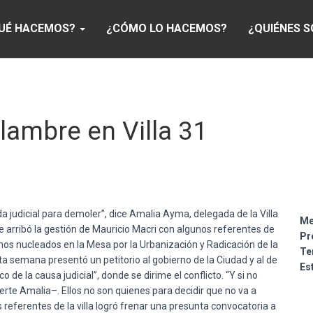
UÉ HACEMOS?
¿CÓMO LO HACEMOS?
¿QUIÉNES 
lambre en Villa 31
udicial para demoler”, dice Amalia Ayma, delegada de la Villa
Me
que arribó la gestión de Mauricio Macri con algunos referentes de
Pr
inos nucleados en la Mesa por la Urbanización y Radicación de la
Te
sta semana presentó un petitorio al gobierno de la Ciudad y al de
Es
 de la causa judicial”, donde se dirime el conflicto. “Y si no
rte Amalia–. Ellos no son quienes para decidir que no va a
 referentes de la villa logró frenar una presunta convocatoria a