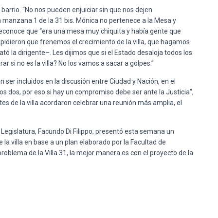
barrio. “No nos pueden enjuiciar sin que nos dejen
 manzana 1 de la 31 bis. Mónica no pertenece a la Mesa y
. Reconoce que “era una mesa muy chiquita y había gente que
 pidieron que frenemos el crecimiento de la villa, que hagamos
ató la dirigente–. Les dijimos que si el Estado desaloja todos los
ar si no es la villa? No los vamos a sacar a golpes.”
n ser incluidos en la discusión entre Ciudad y Nación, en el
los dos, por eso si hay un compromiso debe ser ante la Justicia”,
ntes de la villa acordaron celebrar una reunión más amplia, el
a Legislatura, Facundo Di Filippo, presentó esta semana un
 la villa en base a un plan elaborado por la Facultad de
problema de la Villa 31, la mejor manera es con el proyecto de la