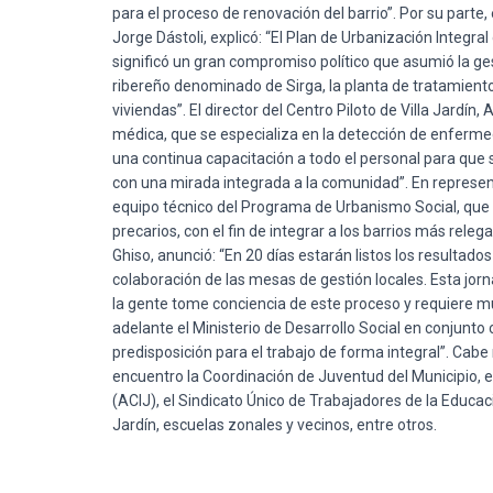
para el proceso de renovación del barrio”. Por su part
Jorge Dástoli, explicó: “El Plan de Urbanización Integra
significó un gran compromiso político que asumió la ge
ribereño denominado de Sirga, la planta de tratamiento
viviendas”. El director del Centro Piloto de Villa Jardín
médica, que se especializa en la detección de enferm
una continua capacitación a todo el personal para que s
con una mirada integrada a la comunidad”. En representac
equipo técnico del Programa de Urbanismo Social, que e
precarios, con el fin de integrar a los barrios más releg
Ghiso, anunció: “En 20 días estarán listos los resultados
colaboración de las mesas de gestión locales. Esta jo
la gente tome conciencia de este proceso y requiere mu
adelante el Ministerio de Desarrollo Social en conjunto
predisposición para el trabajo de forma integral”. Cab
encuentro la Coordinación de Juventud del Municipio, el F
(ACIJ), el Sindicato Único de Trabajadores de la Educa
Jardín, escuelas zonales y vecinos, entre otros.