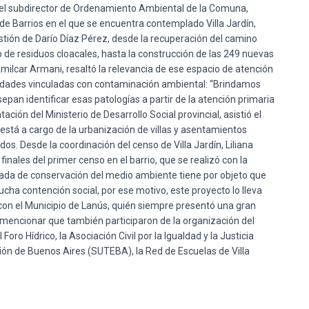
e, el subdirector de Ordenamiento Ambiental de la Comuna,
l de Barrios en el que se encuentra contemplado Villa Jardín,
stión de Darío Díaz Pérez, desde la recuperación del camino
 de residuos cloacales, hasta la construcción de las 249 nuevas
, Amilcar Armani, resaltó la relevancia de ese espacio de atención
edades vinculadas con contaminación ambiental: “Brindamos
epan identificar esas patologías a partir de la atención primaria
ión del Ministerio de Desarrollo Social provincial, asistió el
stá a cargo de la urbanización de villas y asentamientos
ados. Desde la coordinación del censo de Villa Jardín, Liliana
 finales del primer censo en el barrio, que se realizó con la
rnada de conservación del medio ambiente tiene por objeto que
cha contención social, por ese motivo, este proyecto lo lleva
 con el Municipio de Lanús, quién siempre presentó una gran
e mencionar que también participaron de la organización del
oro Hídrico, la Asociación Civil por la Igualdad y la Justicia
ción de Buenos Aires (SUTEBA), la Red de Escuelas de Villa