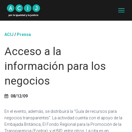
C
A
M
B
ACIJ
/
Prensa
I
A
Acceso a la
R
M
O
información para los
D
O
D
negocios
E
N
A
08/12/09
V
E
G
En el evento, además, se distribuirá la “Guía de recursos para
A
negocios transparentes”. La actividad cuenta con el apoyo de la
C
Embajada Británica, El Fondo Regional para la Promoción de la
I
Transparencia (Fontra), y el BID, entre otros. La cita es en