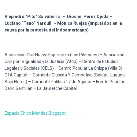
Alejandro
“Pitu”
Salvatierra
–
Diosnel
Perez
Ojeda
–
Luciano
“Tano”
Nardulli
–
Mónica
Ruejas
(
imputados
en la
causa
por
la
protesta
del
Indoamericano
)
Asociación
Civil
Nueva
Esperanza (Los
Piletones
) –
Asociación
Civil
por
la
Igualdad
y la
Justicia
(
ACIJ
) – Centro de
Estudios
Legales
y
Sociales
(
CELS
) – Centro Popular La
Chispa
(Villa 3) –
CTA Capital –
Corriente
Clasista
Y
Combativa
(
Soldati
,
Lugano
,
Bajo
Flores) –
Corriente
Política
17 de
Agosto
–
Frente
Popular
Darío
Santillán
– La
Jauretche
Capital
Espacio
Chico
Mendes
Blogspot