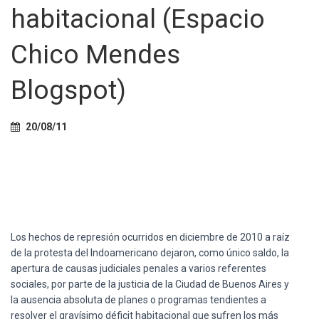
Ó
habitacional (Espacio
N
Chico Mendes
Blogspot)
20/08/11
Los
hechos
de
represión
ocurridos
en
diciembre
de 2010 a
raíz
de la
protesta
del
Indoamericano
dejaron
,
como
único
saldo
, la
apertura
de
causas
judiciales
penales
a
varios
referentes
sociales
,
por
parte
de la
justicia
de la
Ciudad
de Buenos Aires y
la
ausencia
absoluta
de planes o
programas
tendientes
a
resolver el
gravísimo
déficit
habitacional
que
sufren
los
más