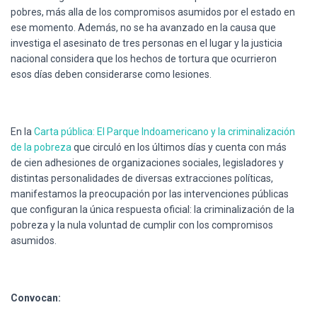
pobres
,
más
alla
de los
compromisos
asumidos
por
el
estado
en
ese
momento
.
Además
, no se ha
avanzado
en la
causa
que
investiga
el
asesinato
de
tres
personas en el
lugar
y la
justicia
nacional
considera
que
los
hechos
de
tortura
que
ocurrieron
esos
días
deben
considerarse
como
lesiones
.
En la
Carta
pública
: El
Parque
Indoamericano
y la
criminalización
de la
pobreza
que
circuló
en los
últimos
días
y
cuenta
con
más
de
cien
adhesiones
de
organizaciones
sociales
,
legisladores
y
distintas
personalidades
de
diversas
extracciones
políticas
,
manifestamos
la
preocupación
por
las
intervenciones
públicas
que
configuran
la
única
respuesta
oficial
: la
criminalización
de la
pobreza
y la
nula
voluntad
de
cumplir
con los
compromisos
asumidos
.
Convocan
: