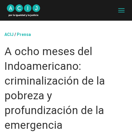
C
A
M
B
ACIJ
/
Prensa
I
A
A ocho meses del
R
M
O
Indoamericano:
D
O
D
criminalización de la
E
N
pobreza y
A
V
E
profundización de la
G
A
emergencia
C
I