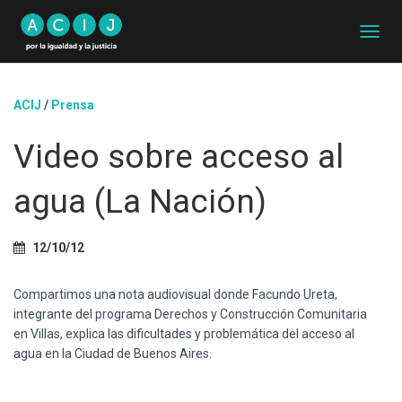
C
A
M
B
ACIJ
/
Prensa
I
A
Video sobre acceso al
R
M
O
agua (La Nación)
D
O
D
12/10/12
E
N
A
Compartimos una nota audiovisual donde Facundo Ureta,
V
integrante del programa Derechos y Construcción Comunitaria
E
en Villas, explica las dificultades y problemática del acceso al
G
A
agua en la Ciudad de Buenos Aires.
C
I