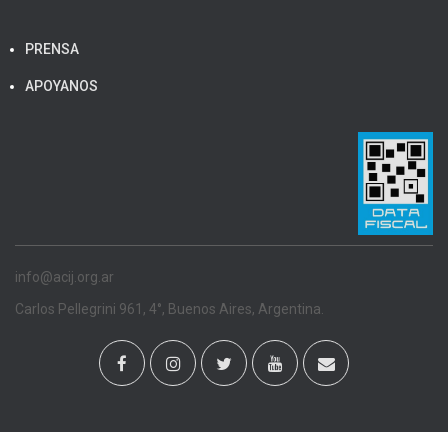
PRENSA
APOYANOS
info@acij.org.ar
Carlos Pellegrini 961, 4°, Buenos Aires, Argentina.