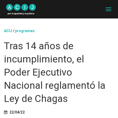
C
A
M
B
ACIJ
/
programas
I
A
Tras 14 años de
R
M
O
incumplimiento, el
D
O
D
Poder Ejecutivo
E
N
Nacional reglamentó la
A
V
E
Ley de Chagas
G
A
C
22/04/22
I