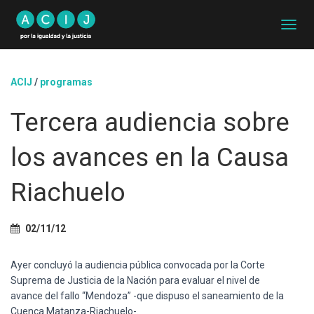
C
A
M
B
ACIJ
/
programas
I
A
Tercera audiencia sobre
R
M
O
los avances en la Causa
D
O
D
Riachuelo
E
N
A
02/11/12
V
E
G
Ayer concluyó la audiencia pública convocada por la Corte
A
Suprema de Justicia de la Nación para evaluar el nivel de
C
avance del fallo “Mendoza” -que dispuso el saneamiento de la
I
Cuenca Matanza-Riachuelo-.