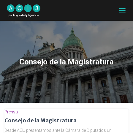
CAMB
MODO
DE
NAVEG
Consejo de la Magistratura
Prensa
Consejo de la Magistratura
Desde ACIJ presentamos ante la Cámara de Diputados un