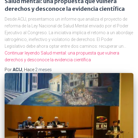
Salud mental: una propuesta que vulnera
derechos y desconoce la evidencia científica
Desde ACIJ, presentamos un informe que analiza el proyecto de
reforma de la Ley Nacional de Salud Mental enviado por el Poder
Ejecutivo al Congreso. La iniciativa implica el retorno a un abordaje
iatrogénico, inefectivo y violatorio de derechos. El Poder
Legislativo debe ahora optar entre dos caminos: recuperar un…
Continuar leyendo
Salud mental: una propuesta que vulnera
derechos y desconoce la evidencia científica
Por
ACIJ
, Hace
2 meses