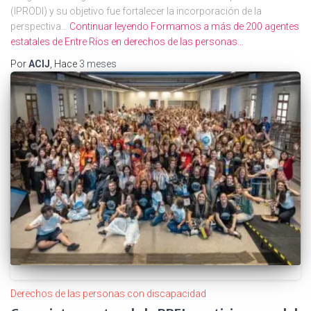
(IPRODI) y su objetivo fue fortalecer la incorporación de la
perspectiva…
Continuar leyendo
Formamos a más de 200 agentes
estatales de Entre Ríos en derechos de las personas…
Por
ACIJ
, Hace
3 meses
Derechos de las personas con discapacidad