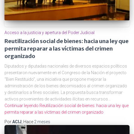
Acceso a la justicia y apertura del Poder Judicial
Reutilización social de bienes: hacia una ley que
permita reparar a las víctimas del crimen
organizado
Diputados y diputadas nacionales de diversos espacios políticos
presentaron nuevamente en el Congreso de la Nación el proyecto
“Bien Restituido”, una iniciativa que propone mejorar la
administración de los bienes decomisados al crimen organizado
y destinarlos a fines sociales. La propuesta busca transformar
activos provenientes de actividades ilícitas en recursos…
Continuar leyendo
Reutilización social de bienes: hacia una ley que
permita reparar a las víctimas del crimen organizado
Por
ACIJ
, Hace
2 meses