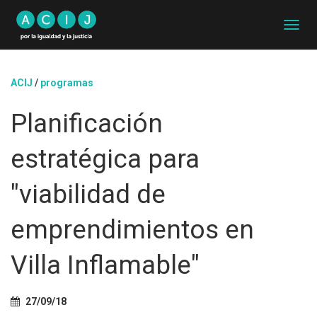
C
A
M
B
ACIJ
/
programas
I
A
Planificación
R
M
O
estratégica para
D
O
D
"viabilidad de
E
N
emprendimientos en
A
V
E
Villa Inflamable"
G
A
C
27/09/18
I