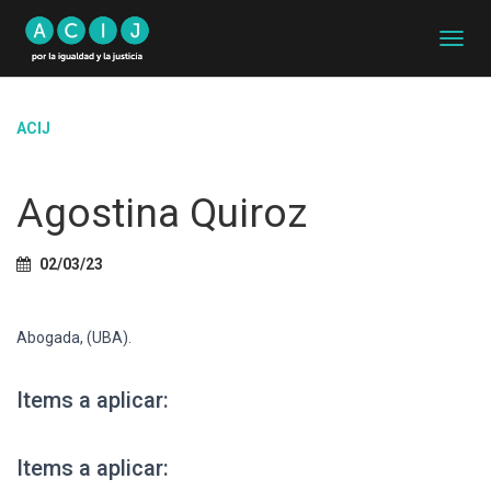
C
A
M
B
ACIJ
I
A
R
Agostina Quiroz
M
O
D
02/03/23
O
D
E
N
Abogada, (UBA).
A
V
E
Items a aplicar:
G
A
C
Items a aplicar:
I