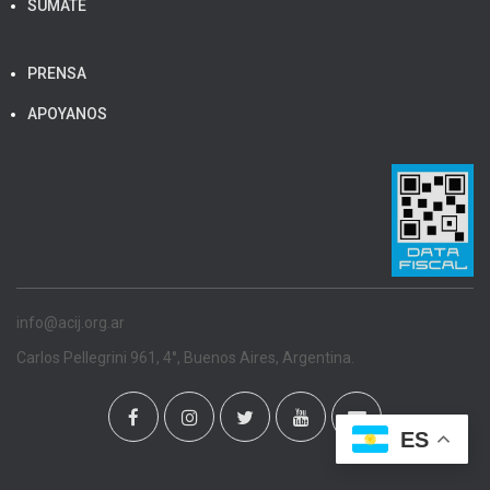
SUMATE
PRENSA
APOYANOS
info@acij.org.ar
Carlos Pellegrini 961, 4°, Buenos Aires, Argentina.
ES