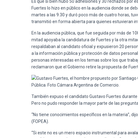
Es que si bien hubo 50 adhesiones y 30 rechazos por esc
Fuertes lo hizo en público en la audiencia donde se deb
martes a las 9.30 y duró poco más de cuatro horas, tu
transmitió en forma abierta para quienes estuvieran int
En la audiencia pública, que fue seguida por más de 100 
mitad apoyaba la candidatura de Fuertes y la otra mita
respaldaban al candidato oficial y expusieron 20 pers
a la información pública y protección de datos personal
personas interesadas en los temas sobre los que trabaj
reclamaron que el Gobierno retire la propuesta de Fuer
También expuso el candidato Gustavo Fuertes durante l
Pero no pudo responder la mayor parte de las preguntas
“No tiene conocimientos específicos en la materia”, di
(FOPEA).
“Si este no es un mero espacio instrumental para avalar