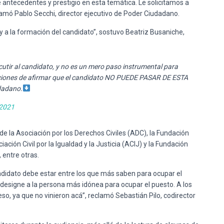
antecedentes y prestigio en esta temática. Le solicitamos a
lamó Pablo Secchi, director ejecutivo de Poder Ciudadano.
y a la formación del candidato”, sostuvo Beatriz Busaniche,
scutir al candidato, y no es un mero paso instrumental para
iciones de afirmar que el candidato NO PUEDE PASAR DE ESTA
dadano.
 2021
e la Asociación por los Derechos Civiles (ADC), la Fundación
ión Civil por la Igualdad y la Justicia (ACIJ) y la Fundación
 entre otras.
andidato debe estar entre los que más saben para ocupar el
esigne a la persona más idónea para ocupar el puesto. A los
so, ya que no vinieron acá”, reclamó Sebastián Pilo, codirector