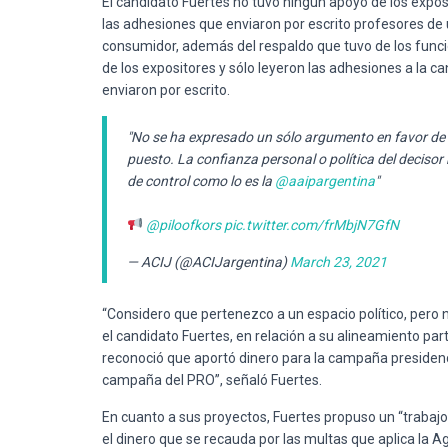
El candidato Fuertes no tuvo ningún apoyo de los exposi
las adhesiones que enviaron por escrito profesores de
consumidor, además del respaldo que tuvo de los func
de los expositores y sólo leyeron las adhesiones a la c
enviaron por escrito.
"No se ha expresado un sólo argumento en favor de 
puesto. La confianza personal o política del deciso
de control como lo es la
@aaipargentina
"
@piloofkors
pic.twitter.com/frMbjN7GfN
— ACIJ (@ACIJargentina)
March 23, 2021
“Considero que pertenezco a un espacio político, pero 
el candidato Fuertes, en relación a su alineamiento pa
reconoció que aportó dinero para la campaña presidencia
campaña del PRO”, señaló Fuertes.
En cuanto a sus proyectos, Fuertes propuso un “trabajo
el dinero que se recauda por las multas que aplica la 