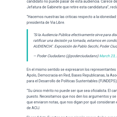
candidato no puede pasar de esta audiencia. Carece de 
Jefatura de Gabinete que retire esta candidatura”, rec
“Hacemos nuestras las criticas respecto a la idoneidad 
presidenta de Via Libre.
"Si la Audiencia Pública efectivamente sirve para di
ratificar una decisión ya tomada, estamos en cond
AUDIENCIA". Exposición de Pablo Secchi, Poder Ciu
— Poder Ciudadano (@poderciudadano)
March 23,
En el mismo sentido se expresaron los representantes d
Apolo, Democracia en Red, Bases Republicanas, la Asociac
para el Desarrollo de Políticas Sustentables (FUNDEPS),
“Su único mérito no puede ser que sea oficialista. El c
puesto. Necesitamos que nos den los argumentos y se d
que enviaron notas, que nos digan por qué consideran e
de ACIJ.