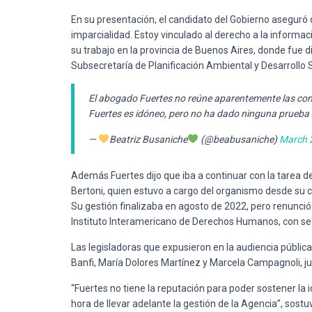
En su presentación, el candidato del Gobierno aseguró
imparcialidad. Estoy vinculado al derecho a la informac
su trabajo en la provincia de Buenos Aires, donde fue d
Subsecretaría de Planificación Ambiental y Desarrollo 
El abogado Fuertes no reúne aparentemente las con
Fuertes es idóneo, pero no ha dado ninguna prueba 
—
Beatriz Busaniche
(@beabusaniche)
March 
Además Fuertes dijo que iba a continuar con la tarea de
Bertoni, quien estuvo a cargo del organismo desde su cr
Su gestión finalizaba en agosto de 2022, pero renunció
Instituto Interamericano de Derechos Humanos, con se
Las legisladoras que expusieron en la audiencia públic
Banfi, María Dolores Martínez y Marcela Campagnoli, jun
“Fuertes no tiene la reputación para poder sostener la i
hora de llevar adelante la gestión de la Agencia”, sostu