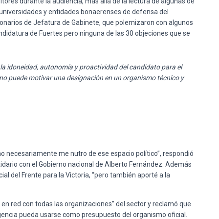
tores durante la audiencia, más allá de la lectura de algunas de
 universidades y entidades bonaerenses de defensa del
ionarios de Jefatura de Gabinete, que polemizaron con algunos
andidatura de Fuertes pero ninguna de las 30 objeciones que se
la idoneidad, autonomía y proactividad del candidato para el
r no puede motivar una designación en un organismo técnico y
no necesariamente me nutro de ese espacio político”, respondió
rtidario con el Gobierno nacional de Alberto Fernández. Además
l del Frente para la Victoria, “pero también aporté a la
 en red con todas las organizaciones” del sector y reclamó que
Agencia pueda usarse como presupuesto del organismo oficial.