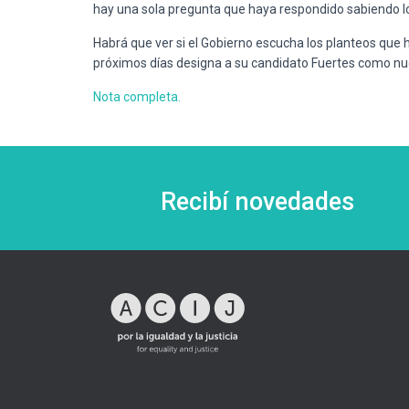
hay una sola pregunta que haya respondido sabiendo los
Habrá que ver si el Gobierno escucha los planteos que hi
próximos días designa a su candidato Fuertes como nuev
Nota completa.
Recibí novedades