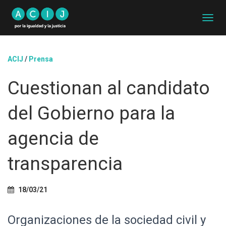
C
A
M
B
ACIJ
/
Prensa
I
A
Cuestionan al candidato
R
M
O
del Gobierno para la
D
O
D
agencia de
E
N
transparencia
A
V
E
G
18/03/21
A
C
Organizaciones de la sociedad civil y
I