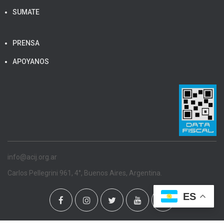
SUMATE
PRENSA
APOYANOS
info@acij.org.ar
Carlos Pellegrini 961, 4°, Buenos Aires, Argentina.
ES