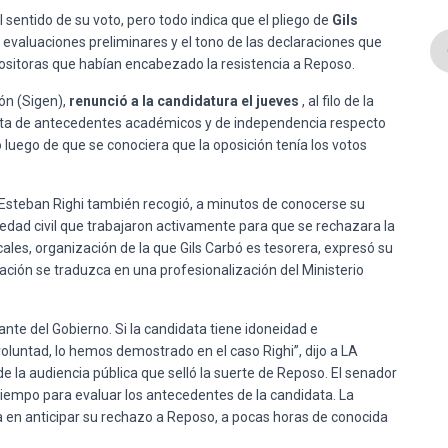
 sentido de su voto, pero todo indica que el pliego de
Gils
 evaluaciones preliminares y el tono de las declaraciones que
positoras que habían encabezado la resistencia a Reposo.
ión (Sigen),
renunció a la candidatura el jueves
, al filo de la
falta de antecedentes académicos y de independencia respecto
o luego de que se conociera que la oposición tenía los votos
Esteban Righi también recogió, a minutos de conocerse su
iedad civil que trabajaron activamente para que se rechazara la
les, organización de la que Gils Carbó es tesorera, expresó su
nación se traduzca en una profesionalización del Ministerio
nte del Gobierno. Si la candidata tiene idoneidad e
luntad, lo hemos demostrado en el caso Righi”, dijo a LA
e la audiencia pública que selló la suerte de Reposo. El senador
 tiempo para evaluar los antecedentes de la candidata. La
a en anticipar su rechazo a Reposo, a pocas horas de conocida