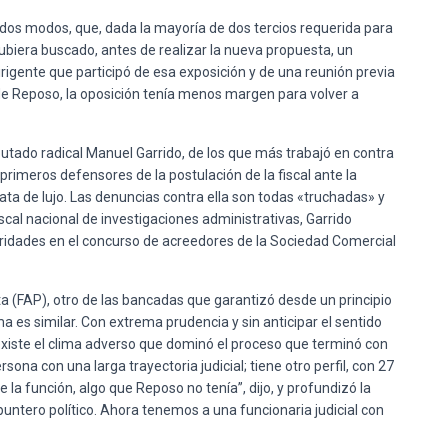
todos modos, que, dada la mayoría de dos tercios requerida para
hubiera buscado, antes de realizar la nueva propuesta, un
rigente que participó de esa exposición y de una reunión previa
 de Reposo, la oposición tenía menos margen para volver a
putado radical Manuel Garrido, de los que más trabajó en contra
primeros defensores de la postulación de la fiscal ante la
ta de lujo. Las denuncias contra ella son todas «truchadas» y
iscal nacional de investigaciones administrativas, Garrido
ridades en el concurso de acreedores de la Sociedad Comercial
a (FAP), otro de las bancadas que garantizó desde un principio
a es similar. Con extrema prudencia y sin anticipar el sentido
existe el clima adverso que dominó el proceso que terminó con
rsona con una larga trayectoria judicial; tiene otro perfil, con 27
 la función, algo que Reposo no tenía”, dijo, y profundizó la
untero político. Ahora tenemos a una funcionaria judicial con