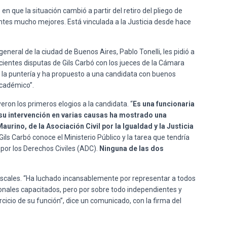
 que la situación cambió a partir del retiro del pliego de
ntes mucho mejores. Está vinculada a la Justicia desde hace
eneral de la ciudad de Buenos Aires, Pablo Tonelli, les pidió a
ientes disputas de Gils Carbó con los jueces de la Cámara
 la puntería y ha propuesto a una candidata con buenos
académico”.
eron los primeros elogios a la candidata. “
Es una funcionaria
n su intervención en varias causas ha mostrado una
urino, de la Asociación Civil por la Igualdad y la Justicia
 Gils Carbó conoce el Ministerio Público y la tarea que tendría
 por los Derechos Civiles (ADC).
Ninguna de las dos
 Fiscales. “Ha luchado incansablemente por representar a todos
ionales capacitados, pero por sobre todo independientes y
cicio de su función”, dice un comunicado, con la firma del