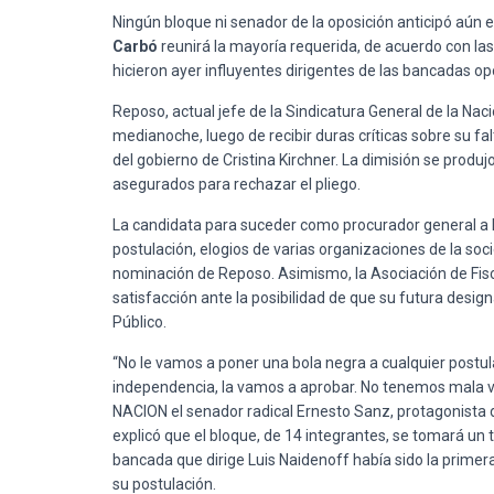
Ningún bloque ni senador de la oposición anticipó aún el
Carbó
reunirá la mayoría requerida, de acuerdo con las
hicieron ayer influyentes dirigentes de las bancadas o
Reposo, actual jefe de la Sindicatura General de la Nac
medianoche, luego de recibir duras críticas sobre su 
del gobierno de Cristina Kirchner. La dimisión se produj
asegurados para rechazar el pliego.
La candidata para suceder como procurador general a 
postulación, elogios de varias organizaciones de la soc
nominación de Reposo. Asimismo, la Asociación de Fisca
satisfacción ante la posibilidad de que su futura desig
Público.
“No le vamos a poner una bola negra a cualquier postula
independencia, la vamos a aprobar. No tenemos mala vo
NACION el senador radical Ernesto Sanz, protagonista d
explicó que el bloque, de 14 integrantes, se tomará un
bancada que dirige Luis Naidenoff había sido la primer
su postulación.