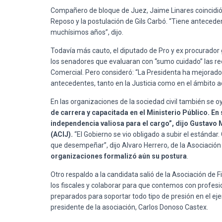
Compañero de bloque de Juez, Jaime Linares coincidió en
Reposo y la postulación de Gils Carbó. “Tiene antecede
muchísimos años”, dijo.
Todavía más cauto, el diputado de Pro y ex procurador g
los senadores que evaluaran con “sumo cuidado” las rec
Comercial. Pero consideró: “La Presidenta ha mejorado
antecedentes, tanto en la Justicia como en el ámbito 
En las organizaciones de la sociedad civil también se oy
de carrera y capacitada en el Ministerio Público. E
independencia valiosa para el cargo”, dijo Gustavo Ma
(ACIJ).
“El Gobierno se vio obligado a subir el estándar.
que desempeñar”, dijo Alvaro Herrero, de la Asociación
organizaciones formalizó aún su postura
.
Otro respaldo a la candidata salió de la Asociación de
los fiscales y colaborar para que contemos con profes
preparados para soportar todo tipo de presión en el ejer
presidente de la asociación, Carlos Donoso Castex.