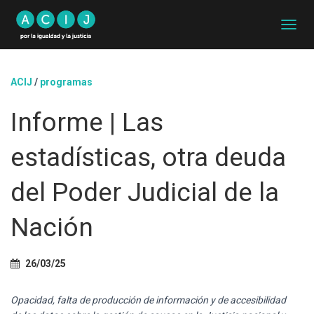
C
A
M
B
ACIJ
/
programas
I
A
Informe | Las
R
M
O
estadísticas, otra deuda
D
O
D
del Poder Judicial de la
E
N
Nación
A
V
E
G
26/03/25
A
C
Opacidad, falta de producción de información y de accesibilidad
I