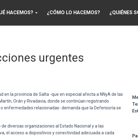
UÉ HACEMOS?
¿CÓMO LO HACEMOS?
¿QUIÉNES 
cciones urgentes
d en la provincia de Salta -que en especial afecta a NNyA de las
Me
rtín, Orán y Rivadavia, donde se continúan registrando
Te
ión o enfermedades relacionadas- demanda que la Defensoría se
Es
 diversas organizaciones al Estado Nacional y a las
va, el acceso a dispositivos y conectividad adecuada a cada
Pa