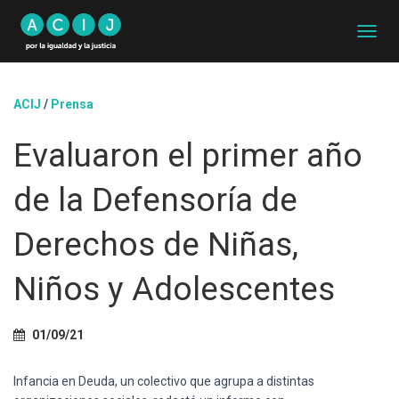
C
A
M
B
ACIJ
/
Prensa
I
A
Evaluaron el primer año
R
M
O
de la Defensoría de
D
O
D
Derechos de Niñas,
E
N
Niños y Adolescentes
A
V
E
G
01/09/21
A
C
Infancia en Deuda, un colectivo que agrupa a distintas
I