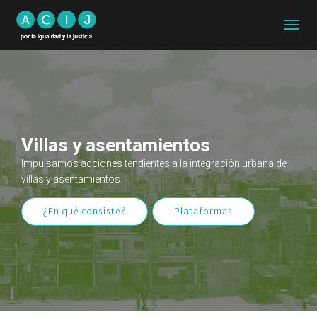
CAMB
MODO
DE
NAVEG
Villas y asentamientos
Impulsamos acciones tendientes a la integración urbana de
villas y asentamientos.
¿En qué consiste?
Plataformas