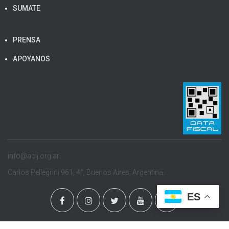
TRANSPARENCIA INTERNA
SUMATE
PRENSA
APOYANOS
info@acij.org.ar
Carlos Pellegrini 961, 4°, Buenos Aires, Argentina.
ES