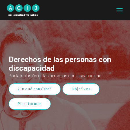
CAMB
MODO
DE
NAVEG
Derechos de las personas con
discapacidad
Por la inclusión de las personas con discapacidad
¿En qué consiste?
Objetivos
Plataformas