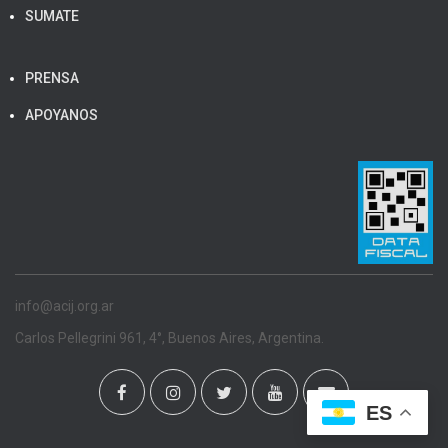
SUMATE
PRENSA
APOYANOS
info@acij.org.ar
Carlos Pellegrini 961, 4°, Buenos Aires, Argentina.
ES