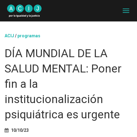
C
A
M
B
ACIJ
/
programas
I
A
DÍA MUNDIAL DE LA
R
M
O
SALUD MENTAL: Poner
D
O
D
fin a la
E
N
institucionalización
A
V
E
psiquiátrica es urgente
G
A
C
10/10/23
I