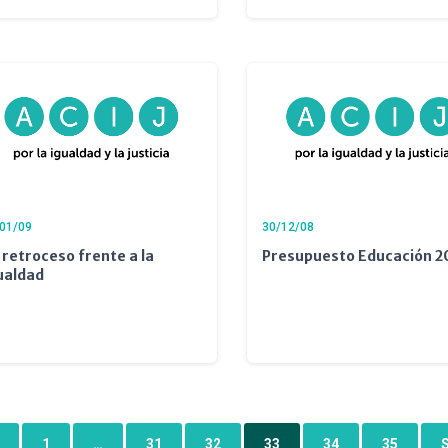
01/09
30/12/08
 retroceso frente a la
Presupuesto Educación 
ualdad
1
…
31
32
33
34
35
S