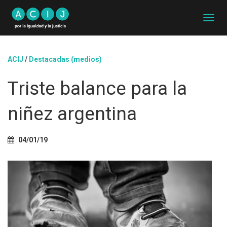
C
A
M
B
ACIJ
/
Destacadas (medios)
I
A
Triste balance para la
R
M
O
niñez argentina
D
O
D
04/01/19
E
N
A
V
E
G
A
C
I