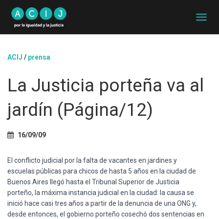
C
A
M
B
ACIJ
/
prensa
I
A
La Justicia porteña va al
R
M
O
jardín (Página/12)
D
O
D
16/09/09
E
N
A
El conflicto judicial por la falta de vacantes en jardines y
V
escuelas públicas para chicos de hasta 5 años en la ciudad de
E
Buenos Aires llegó hasta el Tribunal Superior de Justicia
G
A
porteño, la máxima instancia judicial en la ciudad: la causa se
C
inició hace casi tres años a partir de la denuncia de una ONG y,
I
desde entonces, el gobierno porteño cosechó dos sentencias en