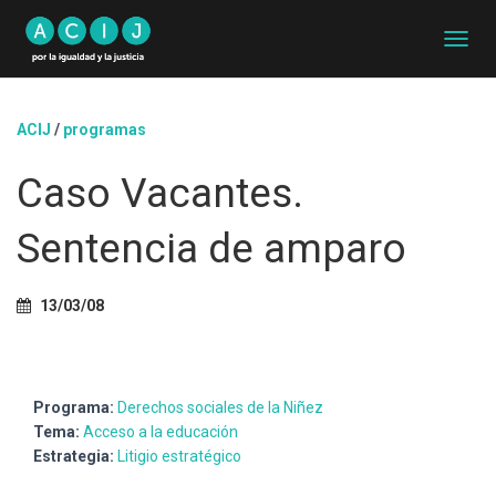
C
A
M
B
ACIJ
/
programas
I
A
Caso Vacantes.
R
M
O
Sentencia de amparo
D
O
D
13/03/08
E
N
A
V
E
Programa:
Derechos sociales de la Niñez
G
Tema:
Acceso a la educación
A
Estrategia:
Litigio estratégico
C
I