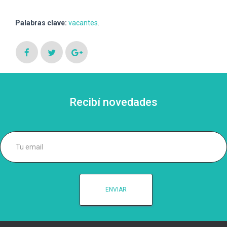
Ó
N
Palabras clave:
vacantes
.
Recibí novedades