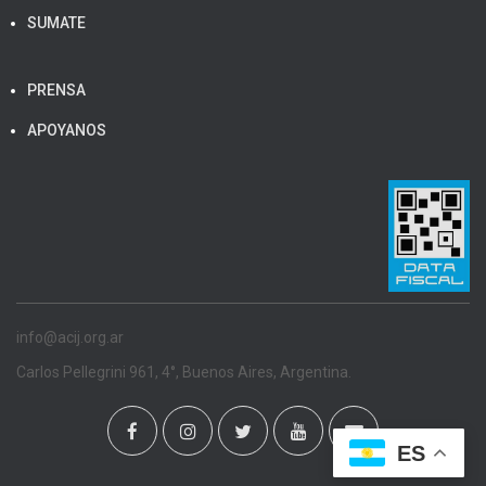
SUMATE
PRENSA
APOYANOS
info@acij.org.ar
Carlos Pellegrini 961, 4°, Buenos Aires, Argentina.
ES