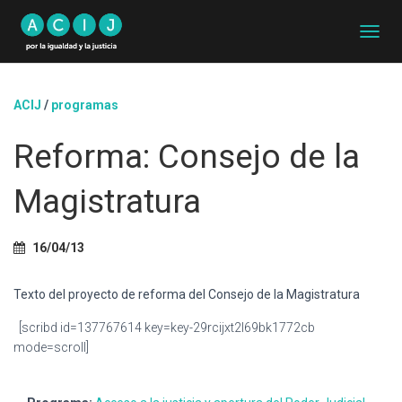
C
A
M
B
ACIJ
/
programas
I
A
Reforma: Consejo de la
R
M
O
Magistratura
D
O
D
16/04/13
E
N
A
Texto del proyecto de reforma del Consejo de la Magistratura
V
E
[scribd id=137767614 key=key-29rcijxt2l69bk1772cb
G
mode=scroll]
A
C
I