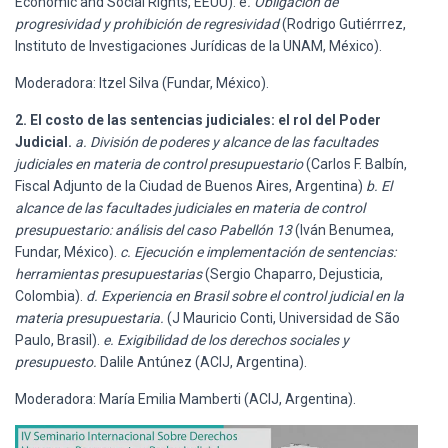
Economic and Social Rights, EEUU). e
. Obligación de
progresividad y prohibición de regresividad
(Rodrigo Gutiérrrez,
Instituto de Investigaciones Jurídicas de la UNAM, México).
Moderadora: Itzel Silva (Fundar, México).
2. El costo de las sentencias judiciales: el rol del Poder
Judicial.
a. División de poderes y alcance de las facultades
judiciales en materia de control presupuestario
(Carlos F. Balbín,
Fiscal Adjunto de la Ciudad de Buenos Aires, Argentina)
b. El
alcance de las facultades judiciales en materia de control
presupuestario: análisis del caso Pabellón 13
(Iván Benumea,
Fundar, México).
c. Ejecución e implementación de sentencias:
herramientas presupuestarias
(Sergio Chaparro, Dejusticia,
Colombia).
d. Experiencia en Brasil sobre el control judicial en la
materia presupuestaria.
(J Mauricio Conti, Universidad de São
Paulo, Brasil).
e. Exigibilidad de los derechos sociales y
presupuesto.
Dalile Antúnez (ACIJ, Argentina).
Moderadora: María Emilia Mamberti (ACIJ, Argentina).