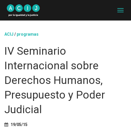
C
A
M
B
ACIJ
/
programas
I
A
IV Seminario
R
M
O
Internacional sobre
D
O
D
Derechos Humanos,
E
N
Presupuesto y Poder
A
V
E
Judicial
G
A
C
19/05/15
I