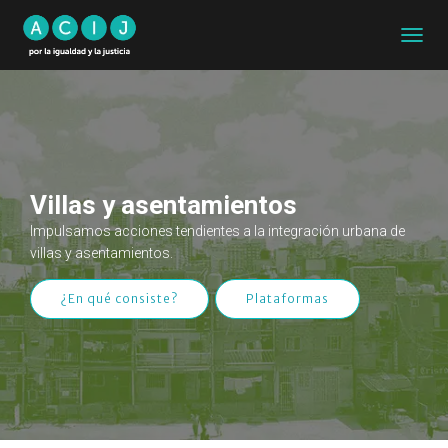
CAMB
MODO
DE
NAVEG
Villas y asentamientos
Impulsamos acciones tendientes a la integración urbana de
villas y asentamientos.
¿En qué consiste?
Plataformas