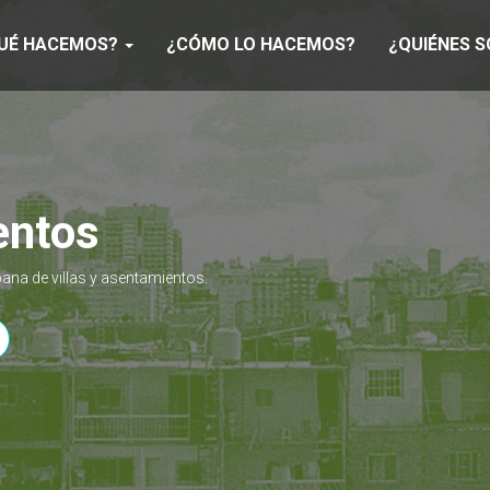
UÉ HACEMOS?
¿CÓMO LO HACEMOS?
¿QUIÉNES 
entos
ana de villas y asentamientos.