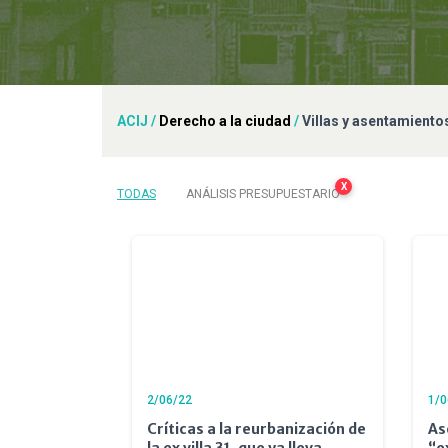
ACIJ
/
Derecho a la ciudad
/
Villas y asentamiento
X
TODAS
ANÁLISIS PRESUPUESTARIO
2/06/22
1/0
Críticas a la reurbanización de
As
la ex villa 31, que ya lleva
“e