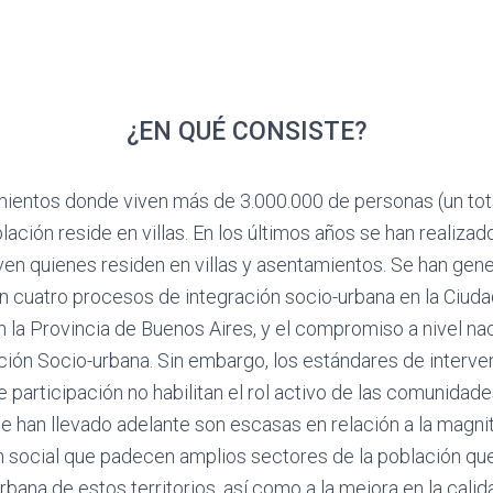
¿EN QUÉ CONSISTE?
ientos donde viven más de 3.000.000 de personas (un total
ación reside en villas. En los últimos años se han realizad
en quienes residen en villas y asentamientos. Se han gen
on cuatro procesos de integración socio-urbana en la Ciud
n la Provincia de Buenos Aires, y el compromiso a nivel n
ación Socio-urbana. Sin embargo, los estándares de inter
articipación no habilitan el rol activo de las comunidade
e han llevado adelante son escasas en relación a la magn
n social que padecen amplios sectores de la población que 
rbana de estos territorios, así como a la mejora en la cali