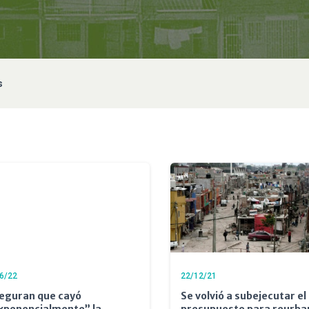
s
6/22
22/12/21
eguran que cayó
Se volvió a subejecutar el
xponencialmente” la
presupuesto para reurba