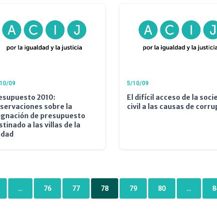
10/09
5/10/09
esupuesto 2010:
El difícil acceso de la soc
servaciones sobre la
civil a las causas de corru
ignación de presupuesto
stinado a las villas de la
udad
…
76
77
78
79
80
…
8