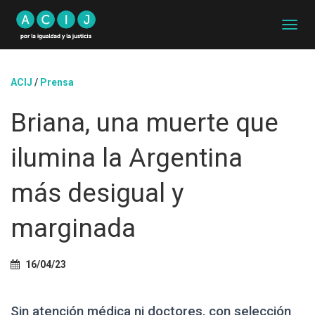
C
A
M
B
ACIJ
/
Prensa
I
A
Briana, una muerte que
R
M
O
ilumina la Argentina
D
O
D
más desigual y
E
N
marginada
A
V
E
G
16/04/23
A
C
I
Sin atención médica ni doctores, con selección