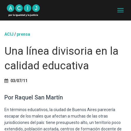
C
A
M
B
ACIJ
/
prensa
I
A
Una línea divisoria en la
R
M
O
calidad educativa
D
O
D
03/07/11
E
N
A
Por Raquel San Martín
V
E
G
En términos educativos, la ciudad de Buenos Aires parecería
A
escapar de los males que afectan a muchas de las otras
C
jurisdicciones del país: tiene presupuesto alto, un territorio poco
I
extendido, población acotada, centros de formación docente de