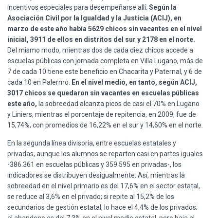
incentivos especiales para desempeñarse allí.
Según la
Asociación Civil por la Igualdad y la Justicia (ACIJ), en
marzo de este año había 5629 chicos sin vacantes en el nivel
inicial, 3911 de ellos en distritos del sur y 2178 en el norte.
Del mismo modo, mientras dos de cada diez chicos accede a
escuelas públicas con jornada completa en Villa Lugano, más de
7 de cada 10 tiene este beneficio en Chacarita y Paternal, y 6 de
cada 10 en Palermo.
En el nivel medio, en tanto, según ACIJ,
3017 chicos se quedaron sin vacantes en escuelas públicas
este año,
la sobreedad alcanza picos de casi el 70% en Lugano
y Liniers, mientras el porcentaje de repitencia, en 2009, fue de
15,74%, con promedios de 16,22% en el sur y 14,60% en el norte.
En la segunda línea divisoria, entre escuelas estatales y
privadas, aunque los alumnos se reparten casi en partes iguales
-386.361 en escuelas públicas y 359.595 en privadas-, los
indicadores se distribuyen desigualmente. Así, mientras la
sobreedad en el nivel primario es del 17,6% en el sector estatal,
se reduce al 3,6% en el privado; si repite al 15,2% de los
secundarios de gestión estatal, lo hace el 4,4% de los privados;
el abandono es del 7,3% en el nivel medio estatal, pero baja al