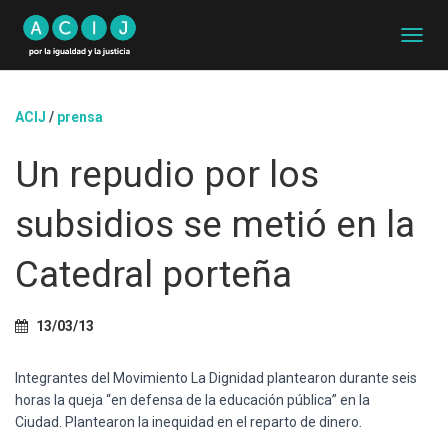
C
A
M
B
ACIJ
/
prensa
I
A
Un repudio por los
R
M
O
subsidios se metió en la
D
O
D
Catedral porteña
E
N
A
13/03/13
V
E
G
Integrantes del Movimiento La Dignidad plantearon durante seis
A
horas la queja “en defensa de la educación pública” en la
C
Ciudad. Plantearon la inequidad en el reparto de dinero.
I