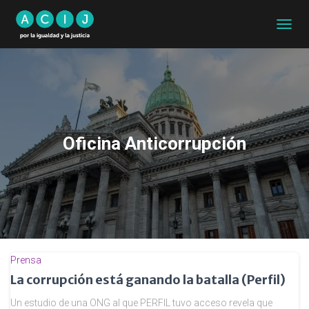
CAMB
MODO
DE
NAVEG
Oficina Anticorrupción
Prensa
La corrupción está ganando la batalla (Perfil)
Un estudio de una ONG al que PERFIL tuvo acceso revela que