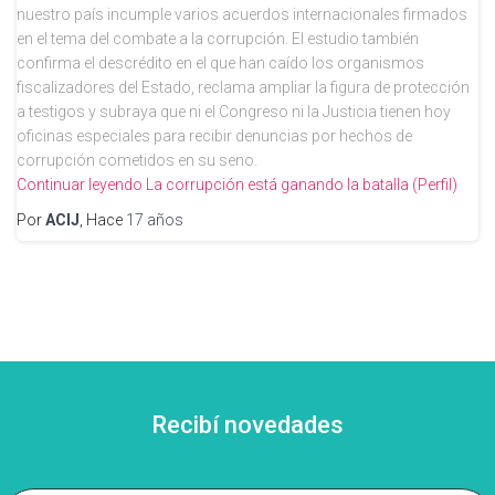
nuestro país incumple varios acuerdos internacionales firmados
en el tema del combate a la corrupción. El estudio también
confirma el descrédito en el que han caído los organismos
fiscalizadores del Estado, reclama ampliar la figura de protección
a testigos y subraya que ni el Congreso ni la Justicia tienen hoy
oficinas especiales para recibir denuncias por hechos de
corrupción cometidos en su seno.
Continuar leyendo
La corrupción está ganando la batalla (Perfil)
Por
ACIJ
, Hace
17 años
Recibí novedades