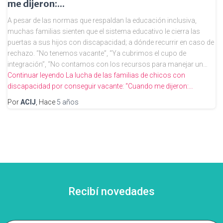
me dijeron:...
A pesar de las normas que respaldan la educación inclusiva,
muchas familias sienten que el sistema educativo le cierra las
puertas a sus hijos con discapacidad; a dónde recurrir en caso de
rechazo. “No tenemos vacante”, “Ya cubrimos el cupo de
integración”, “No contamos con los recursos para manejar un…
Continuar leyendo
La lucha de las familias de chicos con
discapacidad por conseguir vacante: “Cuando me dijeron:…
Por
ACIJ
, Hace
5 años
Recibí novedades