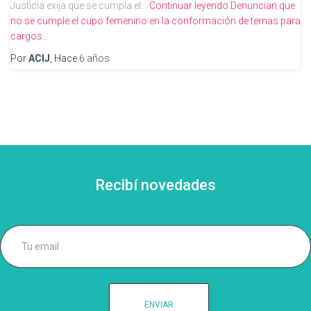
Justicia exija que se cumpla el…
Continuar leyendo
Denuncian que
no se cumple el cupo femenino en la conformación de ternas para
cargos…
Por
ACIJ
, Hace
6 años
Recibí novedades