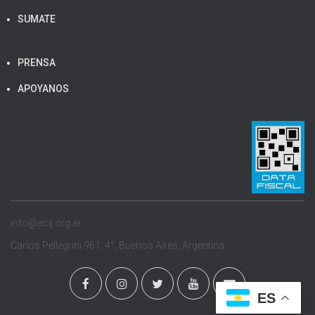
SUMATE
PRENSA
APOYANOS
info@acij.org.ar
Carlos Pellegrini 961, 4°, Buenos Aires, Argentina.
ES