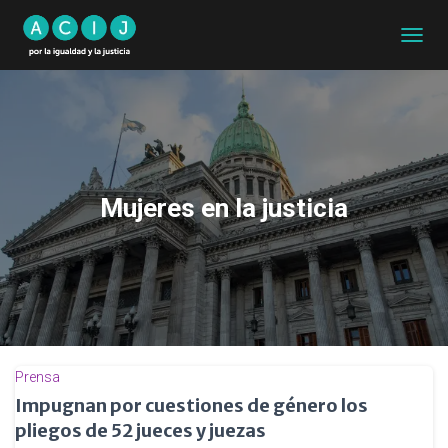
CAMB
MODO
DE
NAVEG
Mujeres en la justicia
Prensa
Impugnan por cuestiones de género los
pliegos de 52 jueces y juezas