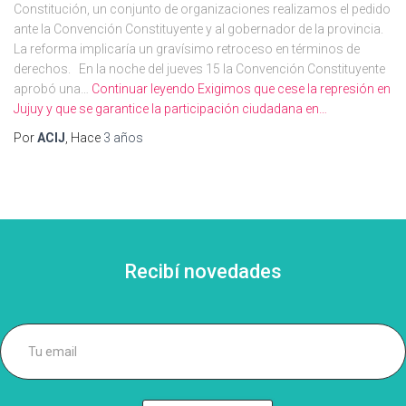
Constitución, un conjunto de organizaciones realizamos el pedido
ante la Convención Constituyente y al gobernador de la provincia.
La reforma implicaría un gravísimo retroceso en términos de
derechos. En la noche del jueves 15 la Convención Constituyente
aprobó una…
Continuar leyendo
Exigimos que cese la represión en
Jujuy y que se garantice la participación ciudadana en…
Por
ACIJ
, Hace
3 años
Recibí novedades